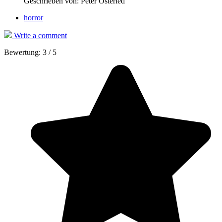
Geschrieben von:
Peter Osteried
horror
Write a comment
Bewertung:
3
/
5